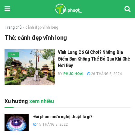
Trang chủ
»
cảnh đẹp vĩnh long
Thẻ:
cảnh đẹp vĩnh long
Vĩnh Long Có Gì Chơi? Những Địa
Du Lịch
Điểm Bạn Không Thể Bỏ Qua Khi Ghé
Nơi Đây
BY
PHÚC HOÀI
26 THÁNG 3, 2024
Xu hướng
xem nhiều
Đài phun nước nghệ thuật là gì?
15 THÁNG 3, 2022