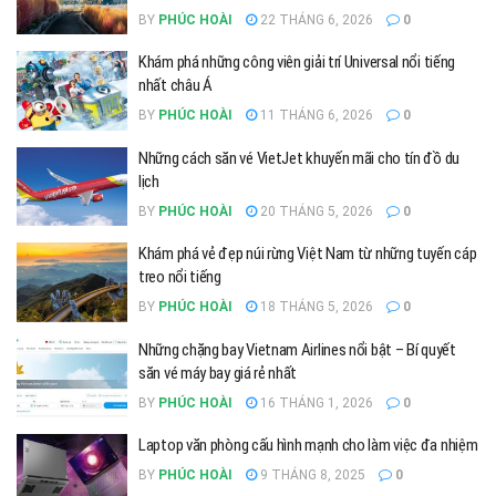
BY
PHÚC HOÀI
22 THÁNG 6, 2026
0
Khám phá những công viên giải trí Universal nổi tiếng
nhất châu Á
BY
PHÚC HOÀI
11 THÁNG 6, 2026
0
Những cách săn vé VietJet khuyến mãi cho tín đồ du
lịch
BY
PHÚC HOÀI
20 THÁNG 5, 2026
0
Khám phá vẻ đẹp núi rừng Việt Nam từ những tuyến cáp
treo nổi tiếng
BY
PHÚC HOÀI
18 THÁNG 5, 2026
0
Những chặng bay Vietnam Airlines nổi bật – Bí quyết
săn vé máy bay giá rẻ nhất
BY
PHÚC HOÀI
16 THÁNG 1, 2026
0
Laptop văn phòng cấu hình mạnh cho làm việc đa nhiệm
BY
PHÚC HOÀI
9 THÁNG 8, 2025
0