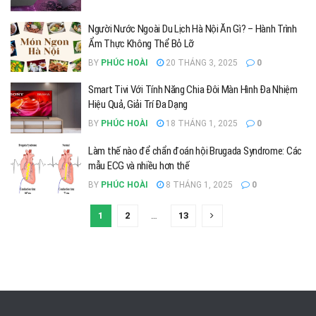
Người Nước Ngoài Du Lịch Hà Nội Ăn Gì? – Hành Trình
Ẩm Thực Không Thể Bỏ Lỡ
BY
PHÚC HOÀI
20 THÁNG 3, 2025
0
Smart Tivi Với Tính Năng Chia Đôi Màn Hình Đa Nhiệm
Hiệu Quả, Giải Trí Đa Dạng
BY
PHÚC HOÀI
18 THÁNG 1, 2025
0
Làm thế nào để chẩn đoán hội Brugada Syndrome: Các
mẫu ECG và nhiều hơn thế
BY
PHÚC HOÀI
8 THÁNG 1, 2025
0
1
2
…
13