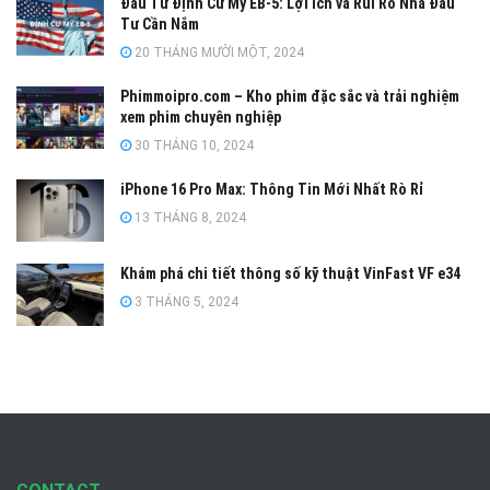
Đầu Tư Định Cư Mỹ EB-5: Lợi Ích và Rủi Ro Nhà Đầu
Tư Cần Nắm
20 THÁNG MƯỜI MỘT, 2024
Phimmoipro.com – Kho phim đặc sắc và trải nghiệm
xem phim chuyên nghiệp
30 THÁNG 10, 2024
iPhone 16 Pro Max: Thông Tin Mới Nhất Rò Rỉ
13 THÁNG 8, 2024
Khám phá chi tiết thông số kỹ thuật VinFast VF e34
3 THÁNG 5, 2024