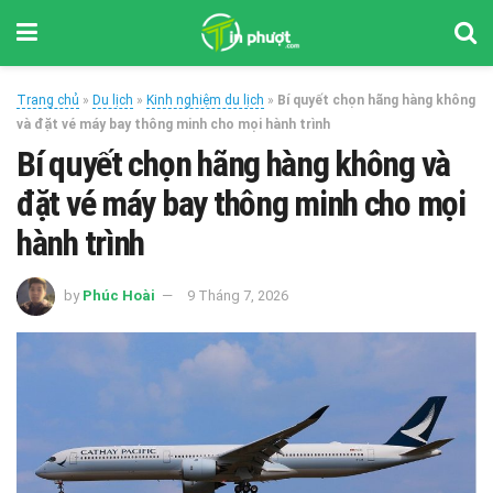
Trang chủ
»
Du lịch
»
Kinh nghiệm du lịch
»
Bí quyết chọn hãng hàng không
và đặt vé máy bay thông minh cho mọi hành trình
Bí quyết chọn hãng hàng không và
đặt vé máy bay thông minh cho mọi
hành trình
by
Phúc Hoài
9 Tháng 7, 2026