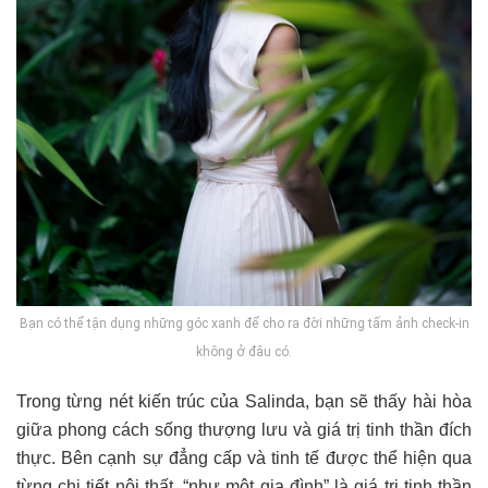
Bạn có thể tận dụng những góc xanh để cho ra đời những tấm ảnh check-in
không ở đâu có.
Trong từng nét kiến trúc của Salinda, bạn sẽ thấy hài hòa
giữa phong cách sống thượng lưu và giá trị tinh thần đích
thực. Bên cạnh sự đẳng cấp và tinh tế được thể hiện qua
từng chi tiết nội thất, “như một gia đình” là giá trị tinh thần