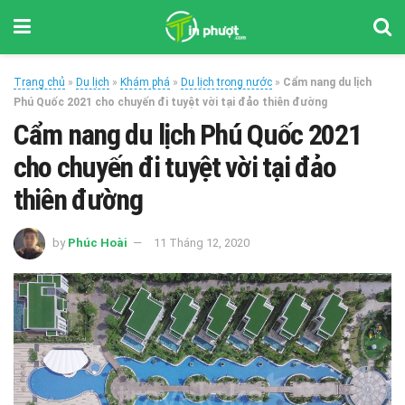
Trang chủ
»
Du lịch
»
Khám phá
»
Du lịch trong nước
»
Cẩm nang du lịch
Phú Quốc 2021 cho chuyến đi tuyệt vời tại đảo thiên đường
Cẩm nang du lịch Phú Quốc 2021
cho chuyến đi tuyệt vời tại đảo
thiên đường
by
Phúc Hoài
11 Tháng 12, 2020