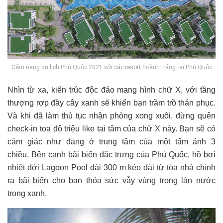
Cẩm nang du lịch Phú Quốc 2021 với các resort hoành tráng tại Phú Quốc
Nhìn từ xa, kiến trúc độc đáo mang hình chữ X, với tầng
thượng rợp đầy cây xanh sẽ khiến bạn trầm trồ thán phục.
Và khi đã làm thủ tục nhận phòng xong xuôi, đừng quên
check-in tọa độ triệu like tại tâm của chữ X này. Bạn sẽ có
cảm giác như đang ở trung tâm của một tấm ảnh 3
chiều. Bên cạnh bãi biển đặc trưng của Phú Quốc, hồ bơi
nhiệt đới Lagoon Pool dài 300 m kéo dài từ tòa nhà chính
ra bãi biển cho bạn thỏa sức vẫy vùng trong làn nước
trong xanh.