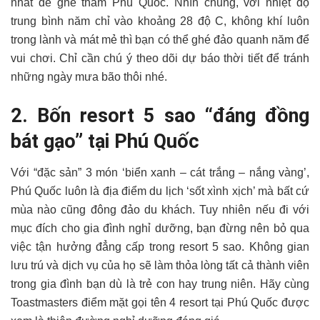
nhất để ghé thăm Phú Quốc. Nhìn chung, với nhiệt độ
trung bình năm chỉ vào khoảng 28 độ C, không khí luôn
trong lành và mát mẻ thì bạn có thể ghé đảo quanh năm để
vui chơi. Chỉ cần chú ý theo dõi dự báo thời tiết để tránh
những ngày mưa bão thôi nhé.
2. Bốn resort 5 sao “đáng đồng
bát gạo” tại Phú Quốc
Với “đặc sản” 3 món ‘biển xanh – cát trắng – nắng vàng’,
Phú Quốc luôn là địa điểm du lịch ‘sốt xình xịch’ mà bất cứ
mùa nào cũng đông đảo du khách. Tuy nhiên nếu đi với
mục đích cho gia đình nghỉ dưỡng, bạn đừng nên bỏ qua
việc tận hưởng đẳng cấp trong resort 5 sao. Không gian
lưu trú và dịch vụ của họ sẽ làm thỏa lòng tất cả thành viên
trong gia đình bạn dù là trẻ con hay trung niên. Hãy cùng
Toastmasters điểm mặt gọi tên 4 resort tại Phú Quốc được