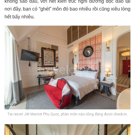
không sao đâu, với nét kiến trúc nghỉ dưỡng độc đáo tại
nơi đây, bạn có “ghét” môn đó bao nhiêu rồi cũng xiêu lòng
hết bấy nhiêu.
Tại resort JW Marriot Phu Quoc, phân môn nào cũng đáng được check-in.