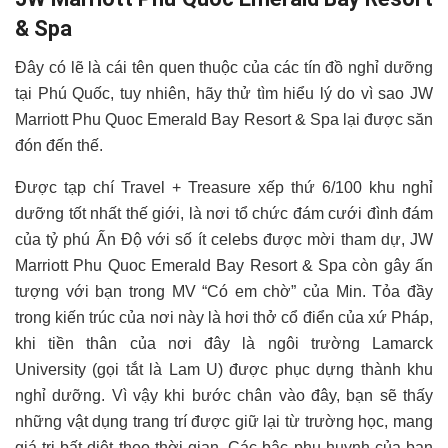
& Spa
Đây có lẽ là cái tên quen thuộc của các tín đồ nghỉ dưỡng
tại Phú Quốc, tuy nhiên, hãy thử tìm hiểu lý do vì sao JW
Marriott Phu Quoc Emerald Bay Resort & Spa lại được săn
đón đến thế.
Được tạp chí Travel + Treasure xếp thứ 6/100 khu nghỉ
dưỡng tốt nhất thế giới, là nơi tổ chức đám cưới đình đám
của tỷ phú Ấn Độ với số ít celebs được mời tham dự, JW
Marriott Phu Quoc Emerald Bay Resort & Spa còn gây ấn
tượng với bạn trong MV “Có em chờ” của Min. Tỏa đầy
trong kiến trúc của nơi này là hơi thở cổ điển của xứ Pháp,
khi tiền thân của nơi đây là ngôi trường
Lamarck
University (gọi tắt là Lam U) được phục dựng thành khu
nghỉ dưỡng. Vì vậy khi bước chân vào đây, bạn sẽ thấy
những vật dụng trang trí được giữ lại từ trường học, mang
giá trị bất diệt theo thời gian. Các bậc phụ huynh của bạn