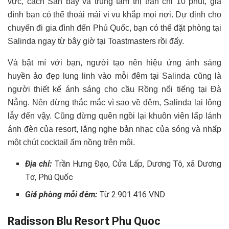
vực, cách Sân bay và trung tâm thị trấn chỉ 10 phút, gia
đình bạn có thể thoải mái vi vu khắp mọi nơi. Dự định cho
chuyến đi gia đình đến Phú Quốc, bạn có thể đặt phòng tại
Salinda ngay từ bây giờ tại Toastmasters rồi đấy.
Và bật mí với bạn, người tạo nên hiệu ứng ánh sáng
huyền ảo đẹp lung linh vào mỗi đêm tại Salinda cũng là
người thiết kế ánh sáng cho cầu Rồng nổi tiếng tại Đà
Nẵng. Nên đừng thắc mắc vì sao về đêm, Salinda lại lộng
lẫy đến vậy. Cũng đừng quên ngồi lại khuôn viên lấp lánh
ánh đèn của resort, lắng nghe bản nhạc của sóng và nhấp
một chút cocktail ấm nồng trên môi.
Địa chỉ:
Trần Hưng Đạo, Cửa Lấp, Dương Tô, xã Dương
Tơ, Phú Quốc
Giá phòng mỗi đêm:
Từ 2.901.416 VND
Radisson Blu Resort Phu Quoc