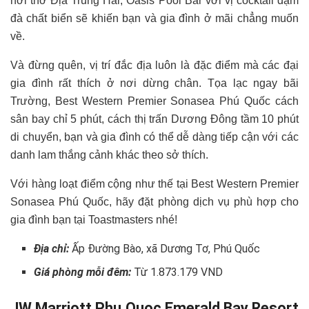
hơi thở Địa Trung Hải, Oasis Pool Bar với vị cocktail đậm
đà chất biển sẽ khiến bạn và gia đình ở mãi chẳng muốn
về.
Và đừng quên, vị trí đắc địa luôn là đặc điểm mà các đại
gia đình rất thích ở nơi dừng chân. Tọa lạc ngay bãi
Trường, Best Western Premier Sonasea Phú Quốc cách
sân bay chỉ 5 phút, cách thị trấn Dương Đông tầm 10 phút
di chuyển, bạn và gia đình có thể dễ dàng tiếp cận với các
danh lam thắng cảnh khác theo sở thích.
Với hàng loạt điểm cộng như thế tại Best Western Premier
Sonasea Phú Quốc, hãy đặt phòng dịch vụ phù hợp cho
gia đình bạn tại Toastmasters nhé!
Địa chỉ:
Ấp Đường Bào, xã Dương Tơ, Phú Quốc
Giá phòng mỗi đêm:
Từ 1.873.179 VND
JW Marriott Phu Quoc Emerald Bay Resort