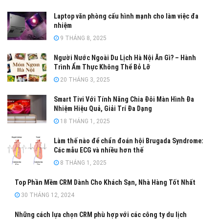
Laptop văn phòng cấu hình mạnh cho làm việc đa
nhiệm
9 THÁNG 8, 2025
Người Nước Ngoài Du Lịch Hà Nội Ăn Gì? – Hành
Trình Ẩm Thực Không Thể Bỏ Lỡ
20 THÁNG 3, 2025
Smart Tivi Với Tính Năng Chia Đôi Màn Hình Đa
Nhiệm Hiệu Quả, Giải Trí Đa Dạng
18 THÁNG 1, 2025
Làm thế nào để chẩn đoán hội Brugada Syndrome:
Các mẫu ECG và nhiều hơn thế
8 THÁNG 1, 2025
Top Phần Mềm CRM Dành Cho Khách Sạn, Nhà Hàng Tốt Nhất
30 THÁNG 12, 2024
Những cách lựa chọn CRM phù hợp với các công ty du lịch