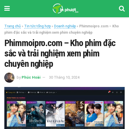
Trang chủ
»
Tin tức tổng hợp
»
Doanh nghiệp
»
Phimmoipro.com – Kho
phim đặc sắc và trải nghiệm xem phim chuyên nghiệp
Phimmoipro.com – Kho phim đặc
sắc và trải nghiệm xem phim
chuyên nghiệp
by
Phúc Hoài
30 Tháng 10, 2024