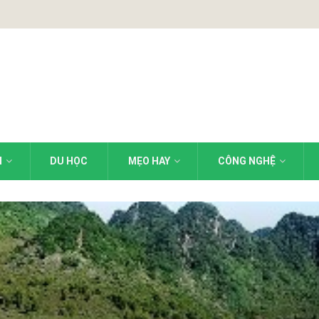
N
DU HỌC
MẸO HAY
CÔNG NGHỆ