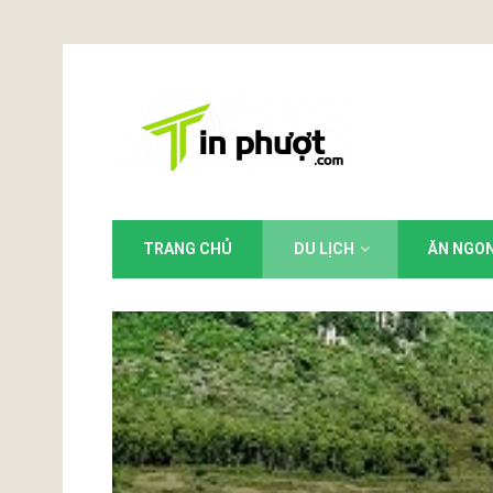
TRANG CHỦ
DU LỊCH
ĂN NGO