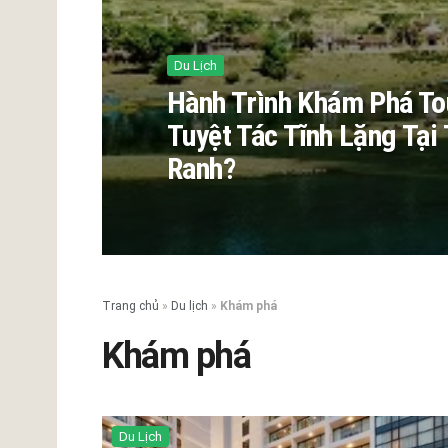
Du Lịch
Hành Trình Khám Phá To
Tuyệt Tác Tĩnh Lặng Tạ
Ranh?
Trang chủ
»
Du lịch
»
Khám phá
Khám phá
Du Lịch