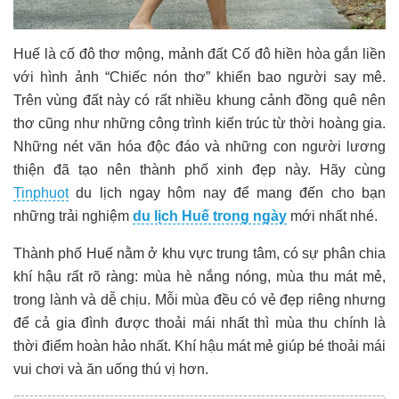
Huế là cố đô thơ mộng, mảnh đất Cố đô hiền hòa gắn liền
với hình ảnh “Chiếc nón thơ” khiến bao người say mê.
Trên vùng đất này có rất nhiều khung cảnh đồng quê nên
thơ cũng như những công trình kiến ​​trúc từ thời hoàng gia.
Những nét văn hóa độc đáo và những con người lương
thiện đã tạo nên thành phố xinh đẹp này. Hãy cùng
Tinphuot
du lịch ngay hôm nay để mang đến cho bạn
những trải nghiệm
du lịch Huế trong ngày
mới nhất nhé.
Thành phố Huế nằm ở khu vực trung tâm, có sự phân chia
khí hậu rất rõ ràng: mùa hè nắng nóng, mùa thu mát mẻ,
trong lành và dễ chịu. Mỗi mùa đều có vẻ đẹp riêng nhưng
để cả gia đình được thoải mái nhất thì mùa thu chính là
thời điểm hoàn hảo nhất. Khí hậu mát mẻ giúp bé thoải mái
vui chơi và ăn uống thú vị hơn.