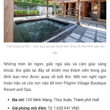
Trân trọng cơ thể – món quà quý giá được ban tặng với liệu trình spa cao
cấp.
Những món ăn ngon, giấc ngủ sâu và cảm giác sảng
khoái, thư giãn tại đây sẽ khiến mọi thành viên trong gia
đình bạn như được quay về tuổi thơ. Một nơi nghỉ ngơi
hoàn hảo và còn nơi nào tốt hơn Pilgrim Village Boutique
Resort and Spa.
Địa chỉ:
130 Minh Mạng, Thủy Xuân, Thành phố Huế
Giá phòng mỗi đêm:
Từ 1.650.941 VND