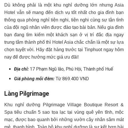
Dù không phải là một khu nghỉ dưỡng lớn nhưng Asia
Hotel vẫn sẽ mang đến dịch vụ tốt nhất cho gia đình bạn
thông qua phòng nghỉ tiện nghi, tiện nghi cùng sự tận tình
của đội ngũ nhân viên được đào tạo bài bản. Nếu gia đình
bạn đang tìm kiếm một khách sạn ở vị trí đắc địa ngay
trung tâm thành phố thì Hotel Asia chắc chắn là một sự lựa
chọn tuyệt vời. Hãy đặt hàng trước tại Tinphuot ngay hôm
nay để được hưởng mức giá ưu đãi!
Địa chỉ:
17 Phạm Ngũ lão, Phú Hội, Thành phố Huế
Giá phòng mỗi đêm:
Từ 869.400 VND
Làng Pilgrimage
Khu nghỉ dưỡng Pilgrimage Village Boutique Resort &
Spa tiêu chuẩn 5 sao tọa lạc tại vùng quê yên tĩnh, mộc
mạc, được bao quanh bởi những vườn cây nhân sâm mát
mẻ, thanh bình. Toàn bộ khu nghỉ dưỡng là sự kết hợp hài