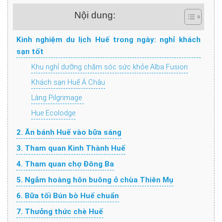
Nội dung:
Kinh nghiệm du lịch Huế trong ngày: nghỉ khách
sạn tốt
Khu nghỉ dưỡng chăm sóc sức khỏe Alba Fusion
Khách sạn Huế Á Châu
Làng Pilgrimage
Hue Ecolodge
2. Ăn bánh Huế vào bữa sáng
3. Tham quan Kinh Thành Huế
4. Tham quan chợ Đông Ba
5. Ngắm hoàng hôn buông ở chùa Thiên Mụ
6. Bữa tối Bún bò Huế chuẩn
7. Thưởng thức chè Huế