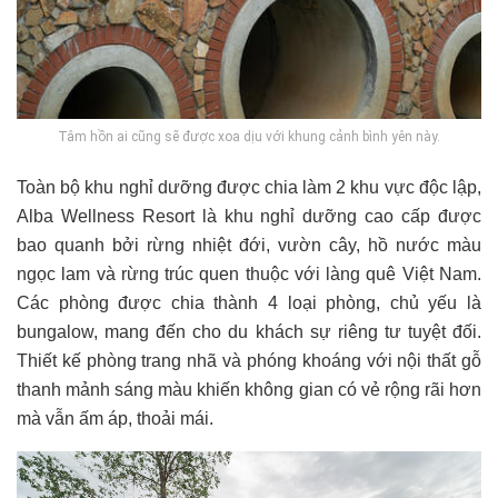
Tâm hồn ai cũng sẽ được xoa dịu với khung cảnh bình yên này.
Toàn bộ khu nghỉ dưỡng được chia làm 2 khu vực độc lập,
Alba Wellness Resort là khu nghỉ dưỡng cao cấp được
bao quanh bởi rừng nhiệt đới, vườn cây, hồ nước màu
ngọc lam và rừng trúc quen thuộc với làng quê Việt Nam.
Các phòng được chia thành 4 loại phòng, chủ yếu là
bungalow, mang đến cho du khách sự riêng tư tuyệt đối.
Thiết kế phòng trang nhã và phóng khoáng với nội thất gỗ
thanh mảnh sáng màu khiến không gian có vẻ rộng rãi hơn
mà vẫn ấm áp, thoải mái.