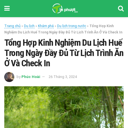
Trang chủ
»
Du lịch
»
Khám phá
»
Du lịch trong nước
»
Tổng Hợp Kinh
Nghiệm Du Lịch Huế Trong Ngày Đầy Đủ Từ Lịch Trình Ăn Ở Và Check In
Tổng Hợp Kinh Nghiệm Du Lịch Huế
Trong Ngày Đầy Đủ Từ Lịch Trình Ăn
Ở Và Check In
by
Phúc Hoài
26 Tháng 3, 2024