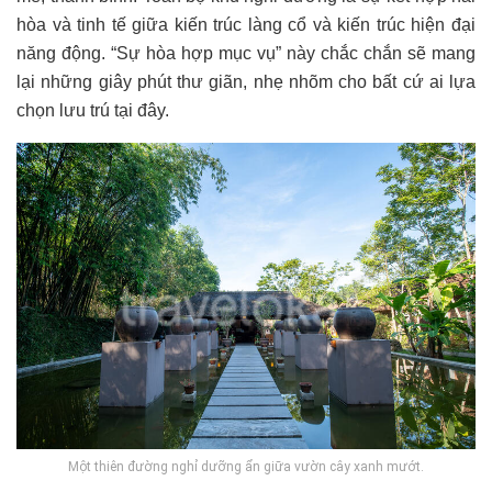
hòa và tinh tế giữa kiến ​​trúc làng cổ và kiến ​​trúc hiện đại
năng động. “Sự hòa hợp mục vụ” này chắc chắn sẽ mang
lại những giây phút thư giãn, nhẹ nhõm cho bất cứ ai lựa
chọn lưu trú tại đây.
Một thiên đường nghỉ dưỡng ẩn giữa vườn cây xanh mướt.