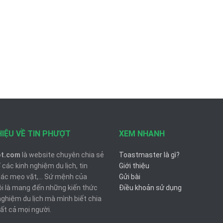
HIỆU VỀ TIN PHƯỢT
XEM NHANH
ot.com
là website chuyên chia sẻ
Toastmaster là gì?
 các kinh nghiệm du lịch, tin
Giới thiệu
các mẹo vặt,... Sứ mệnh của
Gửi bài
ôi là mang đến những kiến thức
Điều khoản sử dụng
nghiệm du lịch mà mình biết chia
ất cả mọi người.