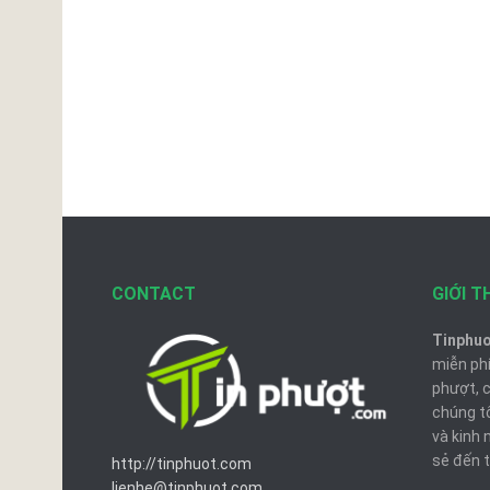
CONTACT
GIỚI T
Tinphu
miễn phí
phượt, 
chúng t
và kinh 
sẻ đến t
http://tinphuot.com
lienhe@tinphuot.com