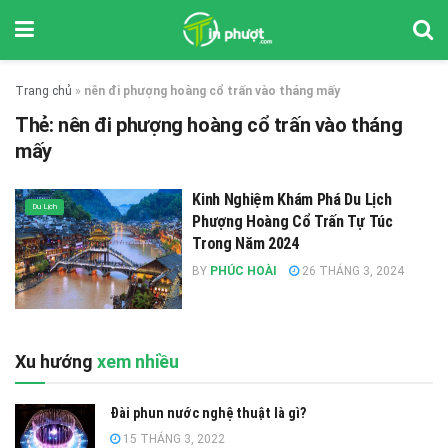
Trang chủ
»
nên đi phượng hoàng cổ trấn vào tháng mấy
Thẻ:
nên đi phượng hoàng cổ trấn vào tháng
mấy
Kinh Nghiệm Khám Phá Du Lịch
Du Lịch
Phượng Hoàng Cổ Trấn Tự Túc
Trong Năm 2024
BY
PHÚC HOÀI
26 THÁNG 3, 2024
Xu hướng
xem nhiều
Đài phun nước nghệ thuật là gì?
15 THÁNG 3, 2022