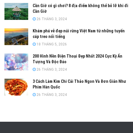
Cần Giờ có gì chơi? 8 địa điểm không thể bỏ lỡ khi đi
Cần Giờ
26 THÁNG 3, 2024
Khám phá vẻ đẹp núi rừng Việt Nam từ những tuyến
cáp treo nổi tiếng
18 THÁNG 5, 2026
200 Hình Nền Điện Thoại Đẹp Nhất 2024 Cực Kỳ Ấn
Tượng Và Độc Đáo
26 THÁNG 3, 2024
3 Cách Làm Kim Chi Cải Thảo Ngon Và Đơn Giản Như
Phim Hàn Quốc
26 THÁNG 3, 2024