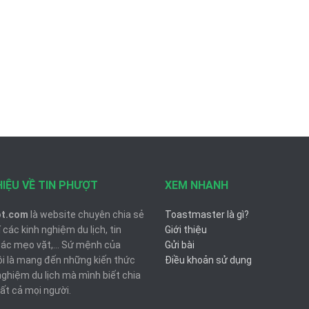
HIỆU VỀ TIN PHƯỢT
XEM NHANH
ot.com
là website chuyên chia sẻ
Toastmaster là gì?
 các kinh nghiệm du lịch, tin
Giới thiệu
các mẹo vặt,... Sứ mệnh của
Gửi bài
ôi là mang đến những kiến thức
Điều khoản sử dụng
nghiệm du lịch mà mình biết chia
ất cả mọi người.