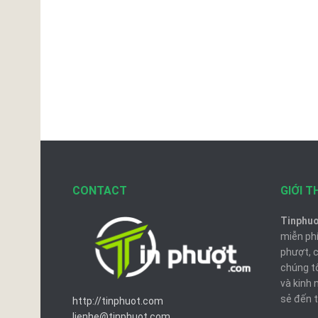
CONTACT
GIỚI T
Tinphu
miễn phí
phượt, 
chúng t
và kinh 
sẻ đến t
http://tinphuot.com
lienhe@tinphuot.com