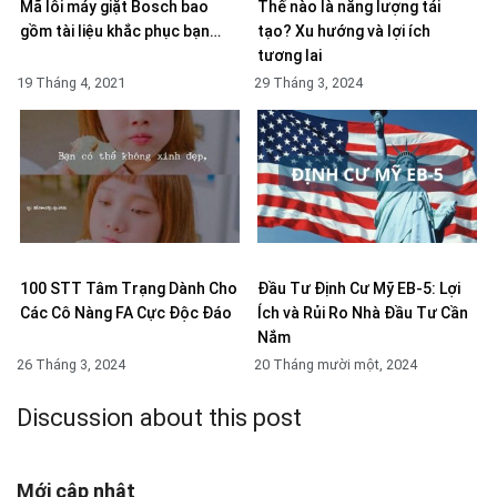
Mã lỗi máy giặt Bosch bao
Thế nào là năng lượng tái
gồm tài liệu khắc phục bạn…
tạo? Xu hướng và lợi ích
tương lai
19 Tháng 4, 2021
29 Tháng 3, 2024
100 STT Tâm Trạng Dành Cho
Đầu Tư Định Cư Mỹ EB-5: Lợi
Các Cô Nàng FA Cực Độc Đáo
Ích và Rủi Ro Nhà Đầu Tư Cần
Nắm
26 Tháng 3, 2024
20 Tháng mười một, 2024
Discussion about this post
Mới cập nhật