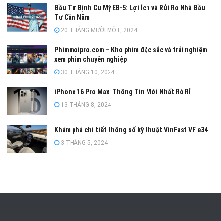
Đầu Tư Định Cư Mỹ EB-5: Lợi Ích và Rủi Ro Nhà Đầu
Tư Cần Nắm
20 THÁNG MƯỜI MỘT, 2024
Phimmoipro.com – Kho phim đặc sắc và trải nghiệm
xem phim chuyên nghiệp
30 THÁNG 10, 2024
iPhone 16 Pro Max: Thông Tin Mới Nhất Rò Rỉ
13 THÁNG 8, 2024
Khám phá chi tiết thông số kỹ thuật VinFast VF e34
3 THÁNG 5, 2024