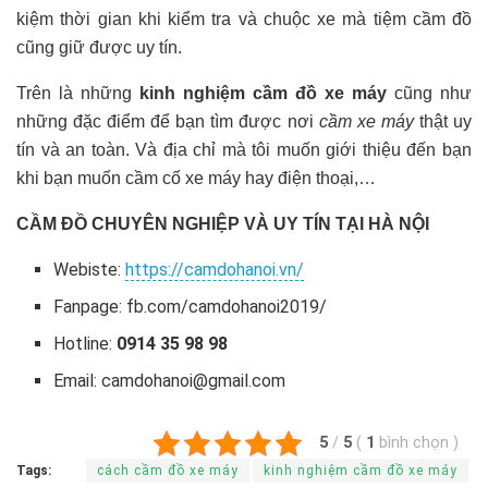
kiệm thời gian khi kiểm tra và chuộc xe mà tiệm cầm đồ
cũng giữ được uy tín.
Trên là những
kinh nghiệm cầm đồ xe máy
cũng như
những đặc điểm để bạn tìm được nơi
cầm xe máy
thật uy
tín và an toàn. Và địa chỉ mà tôi muốn giới thiệu đến bạn
khi bạn muốn cầm cố xe máy hay điện thoại,…
CẦM ĐỒ CHUYÊN NGHIỆP VÀ UY TÍN TẠI HÀ NỘI
Webiste:
https://camdohanoi.vn/
Fanpage: fb.com/camdohanoi2019/
Hotline:
0914 35 98 98
Email:
camdohanoi@gmail.com
5
/
5
(
1
bình chọn
)
Tags:
cách cầm đồ xe máy
kinh nghiệm cầm đồ xe máy