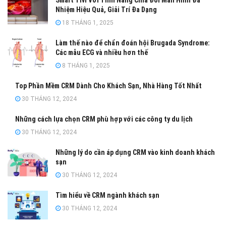
Nhiệm Hiệu Quả, Giải Trí Đa Dạng
18 THÁNG 1, 2025
Làm thế nào để chẩn đoán hội Brugada Syndrome:
Các mẫu ECG và nhiều hơn thế
8 THÁNG 1, 2025
Top Phần Mềm CRM Dành Cho Khách Sạn, Nhà Hàng Tốt Nhất
30 THÁNG 12, 2024
Những cách lựa chọn CRM phù hợp với các công ty du lịch
30 THÁNG 12, 2024
Những lý do cần áp dụng CRM vào kinh doanh khách
sạn
30 THÁNG 12, 2024
Tìm hiểu về CRM ngành khách sạn
30 THÁNG 12, 2024