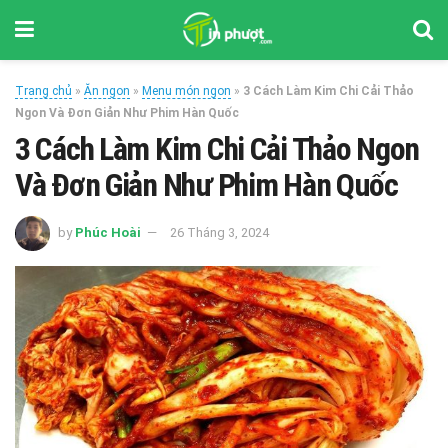
Trang chủ
»
Ăn ngon
»
Menu món ngon
»
3 Cách Làm Kim Chi Cải Thảo
Ngon Và Đơn Giản Như Phim Hàn Quốc
3 Cách Làm Kim Chi Cải Thảo Ngon
Và Đơn Giản Như Phim Hàn Quốc
by
Phúc Hoài
26 Tháng 3, 2024