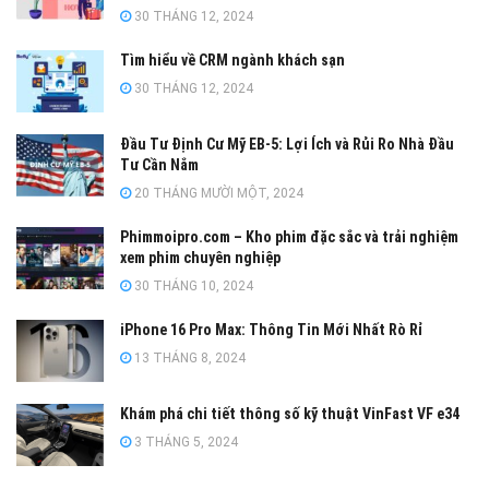
30 THÁNG 12, 2024
Tìm hiểu về CRM ngành khách sạn
30 THÁNG 12, 2024
Đầu Tư Định Cư Mỹ EB-5: Lợi Ích và Rủi Ro Nhà Đầu
Tư Cần Nắm
20 THÁNG MƯỜI MỘT, 2024
Phimmoipro.com – Kho phim đặc sắc và trải nghiệm
xem phim chuyên nghiệp
30 THÁNG 10, 2024
iPhone 16 Pro Max: Thông Tin Mới Nhất Rò Rỉ
13 THÁNG 8, 2024
Khám phá chi tiết thông số kỹ thuật VinFast VF e34
3 THÁNG 5, 2024