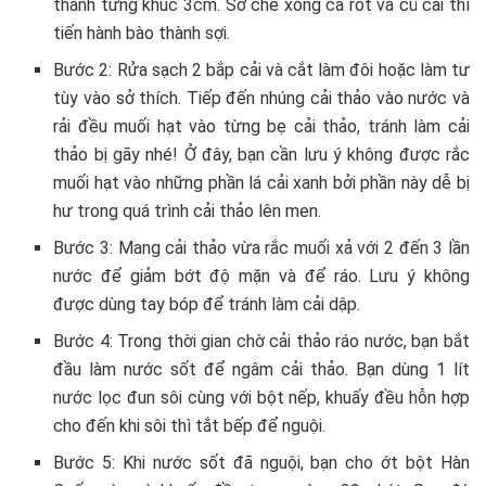
thành từng khúc 3cm. Sơ chế xong cà rốt và củ cải thì
tiến hành bào thành sợi.
Bước 2: Rửa sạch 2 bắp cải và cắt làm đôi hoặc làm tư
tùy vào sở thích. Tiếp đến nhúng cải thảo vào nước và
rải đều muối hạt vào từng bẹ cải thảo, tránh làm cải
thảo bị gãy nhé! Ở đây, bạn cần lưu ý không được rắc
muối hạt vào những phần lá cải xanh bởi phần này dễ bị
hư trong quá trình cải thảo lên men.
Bước 3: Mang cải thảo vừa rắc muối xả với 2 đến 3 lần
nước để giảm bớt độ mặn và để ráo. Lưu ý không
được dùng tay bóp để tránh làm cải dập.
Bước 4: Trong thời gian chờ cải thảo ráo nước, bạn bắt
đầu làm nước sốt để ngâm cải thảo. Bạn dùng 1 lít
nước lọc đun sôi cùng với bột nếp, khuấy đều hỗn hợp
cho đến khi sôi thì tắt bếp để nguội.
Bước 5: Khi nước sốt đã nguội, bạn cho ớt bột Hàn