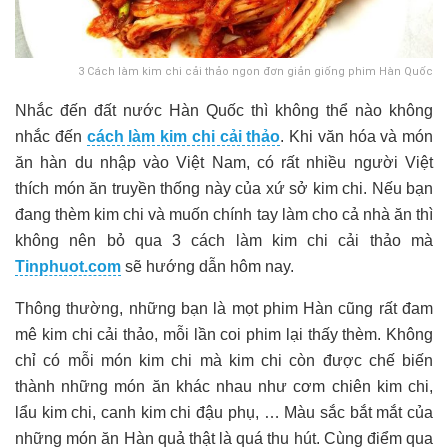
3 Cách làm kim chi cải thảo ngon đơn giản giống phim Hàn Quốc
Nhắc đến đất nước Hàn Quốc thì không thể nào không
nhắc đến
cách làm kim chi cải thảo
. Khi văn hóa và món
ăn hàn du nhập vào Việt Nam, có rất nhiều người Việt
thích món ăn truyền thống này của xứ sở kim chi. Nếu bạn
đang thèm kim chi và muốn chính tay làm cho cả nhà ăn thì
không nên bỏ qua 3 cách làm kim chi cải thảo mà
Tinphuot.com
sẽ hướng dẫn hôm nay.
Thông thường, những bạn là mọt phim Hàn cũng rất đam
mê kim chi cải thảo, mỗi lần coi phim lại thấy thèm. Không
chỉ có mỗi món kim chi mà kim chi còn được chế biến
thành những món ăn khác nhau như cơm chiên kim chi,
lẩu kim chi, canh kim chi đậu phụ, … Màu sắc bắt mắt của
những món ăn Hàn quả thật là quá thu hút. Cùng điểm qua