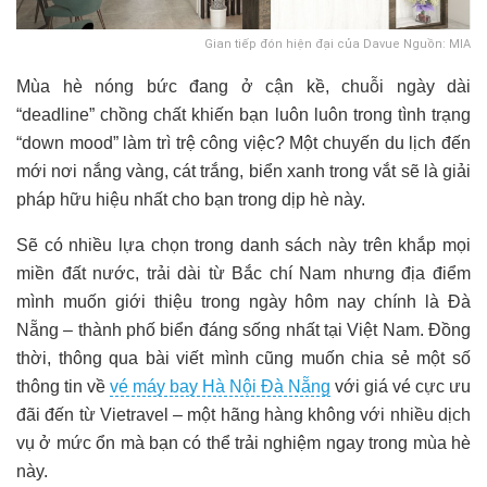
Gian tiếp đón hiện đại của Davue Nguồn: MIA
Mùa hè nóng bức đang ở cận kề, chuỗi ngày dài
“deadline” chồng chất khiến bạn luôn luôn trong tình trạng
“down mood” làm trì trệ công việc? Một chuyến du lịch đến
mới nơi nắng vàng, cát trắng, biển xanh trong vắt sẽ là giải
pháp hữu hiệu nhất cho bạn trong dịp hè này.
Sẽ có nhiều lựa chọn trong danh sách này trên khắp mọi
miền đất nước, trải dài từ Bắc chí Nam nhưng địa điểm
mình muốn giới thiệu trong ngày hôm nay chính là Đà
Nẵng – thành phố biển đáng sống nhất tại Việt Nam. Đồng
thời, thông qua bài viết mình cũng muốn chia sẻ một số
thông tin về
vé máy bay Hà Nội Đà Nẵng
với giá vé cực ưu
đãi đến từ Vietravel – một hãng hàng không với nhiều dịch
vụ ở mức ổn mà bạn có thể trải nghiệm ngay trong mùa hè
này.