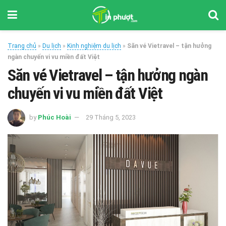
Trang chủ
»
Du lịch
»
Kinh nghiệm du lịch
»
Săn vé Vietravel – tận hưởng
ngàn chuyến vi vu miền đất Việt
Săn vé Vietravel – tận hưởng ngàn
chuyến vi vu miền đất Việt
by
Phúc Hoài
29 Tháng 5, 2023