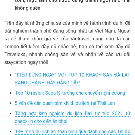
tôm, mực làm cho nước dùng thanh ngọt nhớ mãi
không quên.
Trên đây là những chia sẻ của mình về hành trình du hí để
trải nghiệm thành phố đáng sống nhất tại Việt Nam. Ngoài
ra để tham khảo giá vé của Vietravel, cũng như là các
combo tiết kiệm đầy đủ chào hè, bạn có thể xem đầy đủ
Traveloka, nhanh chóng săn vé và nhận về các ưu đãi
staycation ngay thôi!
“ĐIÊU ĐỨNG NGAY” VỚI TOP 10 KHÁCH SẠN ĐÀ LẠT
SANG CHẢNH, ĐẦY ĐẲNG CẤP
Top 10 resort Sapa lý tưởng cho chuyến nghỉ dưỡng
5 vấn đề cần quan tâm khi đi du lịch tại Thái Lan
Tổng hợp kinh nghiệm du lịch Bali tự túc 2021 từ
check-in cho đến ăn chơi
14+ mẹo du lịch an toàn hiệu quả dành cho các tín đồ